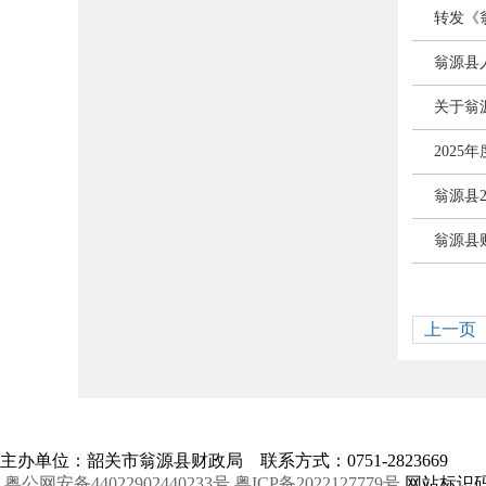
转发《
翁源县
关于翁
202
翁源县
翁源县
上一页
主办单位：韶关市翁源县财政局 联系方式：0751-2823669
粤公网安备44022902440233号
粤ICP备2022127779号
网站标识码：4