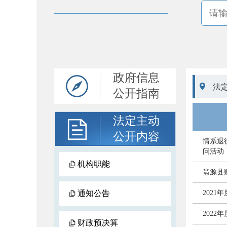
政府信息

法
公开指南
法定主动
公开内容
情系退
问活动
机构职能
翁源县
通知公告
202
202
财政预决算