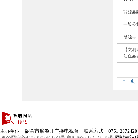
翁源县
一般公
翁源县
【文明
动在县
上一页
主办单位：韶关市翁源县广播电视台 联系方式：0751-2872428
粤公网安备44022902440233号
粤ICP备2022127779号
网站标识码：4