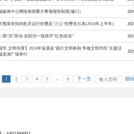
融媒体中心网络舆情重大事项报告制度(修订)
202
共预算安排的机关运行经费及“三公”经费支出表(2024年上半年)
202
：闻“汛”而动 在防汛一线筑牢“红色堤坝”
202
城市·文明培育】2024年翁源县“践行文明条例 争做文明市民”主题活
202
城龙湖广场举行
...
1
2
3
4
5
6
下一页
跳
402290002