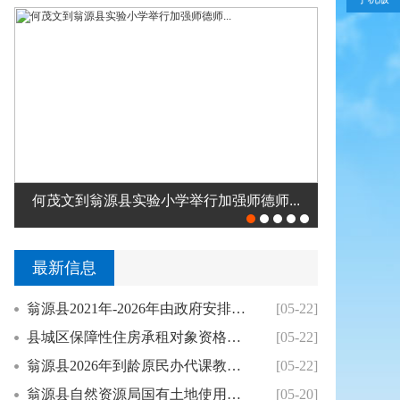
高忠调研督导在建项目建设和安全生产工...
翁源县中经
最新信息
翁源县2021年-2026年由政府安排工作退...
[05-22]
县城区保障性住房承租对象资格审核结果公示
[05-22]
翁源县2026年到龄原民办代课教师生活困难补...
[05-22]
翁源县自然资源局国有土地使用权挂牌出让公告(...
[05-20]