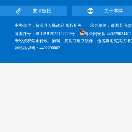
友情链接
关于本网
主办单位：翁源县人民政府 版权所有 承办单位：翁源县
备案序号：
粤ICP备2022127779号
粤公网安备 440229024402
未经授权禁止转载、摘编、复制或建立镜像，违者将追究其法律
网站标识码：4402290002