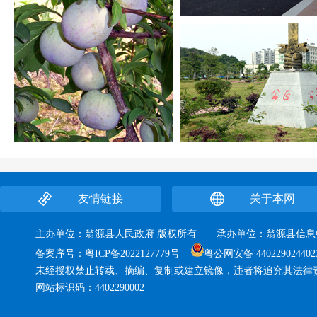
友情链接
关于本网
主办单位：翁源县人民政府 版权所有 承办单位：翁源县
备案序号：
粤ICP备2022127779号
粤公网安备 440229024402
未经授权禁止转载、摘编、复制或建立镜像，违者将追究其法律
网站标识码：4402290002