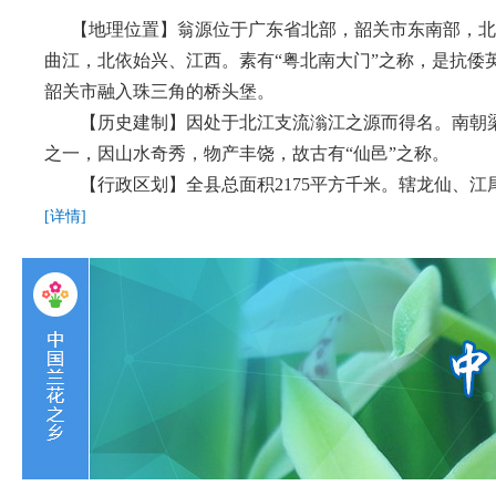
      【地理位置】翁源位于广东省北部，韶关市东南部，北江支流滃江上游。东靠连平，南邻新丰，西接英德、
曲江，北依始兴、江西。素有“粤北南大门”之称，是抗倭
韶关市融入珠三角的桥头堡。
　　【历史建制】因处于北江支流滃江之源而得名。南朝梁
之一，因山水奇秀，物产丰饶，故古有“仙邑”之称。
　　【行政区划】全县总面积2175平方千米。辖龙仙、
[详情]