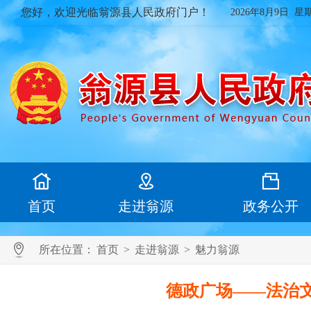
您好，欢迎光临翁源县人民政府门户！
2026年8月9日 星
首页
走进翁源
政务公开
所在位置：
首页
>
走进翁源
>
魅力翁源
德政广场——法治