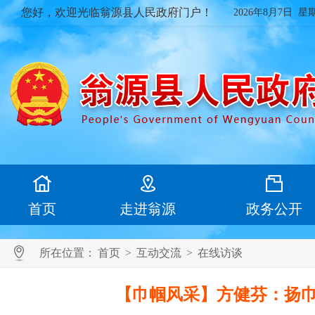
您好，欢迎光临翁源县人民政府门户！
2026年8月7日 星
首页
走进翁源
政务公开
所在位置：
首页
>
互动交流
>
在线访谈
【巾帼风采】方健芬：扬巾