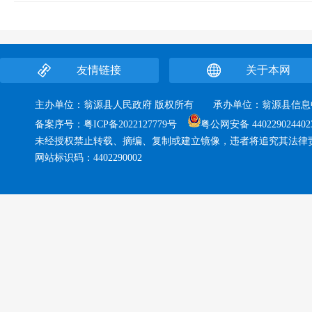
友情链接
关于本网
主办单位：翁源县人民政府 版权所有 承办单位：翁源县
备案序号：
粤ICP备2022127779号
粤公网安备 440229024402
未经授权禁止转载、摘编、复制或建立镜像，违者将追究其法律
网站标识码：4402290002