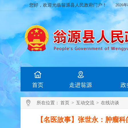
您好，欢迎光临翁源县人民政府门户！
2026
首页
走进翁源
政
所在位置：
首页
>
互动交流
>
在线访谈
【名医故事】张世永：肿瘤科的