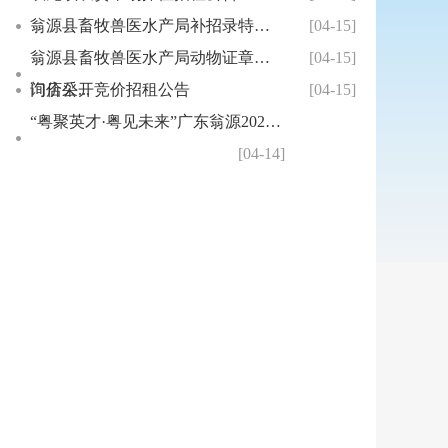
翁源县畜牧兽医水产局补招录特聘动物防疫专员公告
[04-15]
翁源县畜牧兽医水产局动物证章标志
[04-15]
询价采...
门店公开竞价招租公告
[04-15]
“粤聚英才·粤见未来”广东翁源2025年
[04-14]