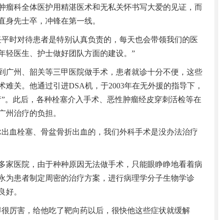
瘤科全体医护用精湛医术和无私关怀书写大爱的见证，而
直身先士卒，冲锋在第一线。
平时对待患者是特别认真负责的，每天也会带领我们的医
年轻医生、护士做好团队方面的建设。”
到广州、韶关等三甲医院做手术，患者就诊十分不便，这些
难关。他通过引进DSA机，于2003年在无外援的指导下，
疗”。此后，各种栓塞介入手术、恶性肿瘤经皮穿刺活检等在
广州治疗的负担。
出血栓塞、骨盆骨折出血的，我们外科手术是没办法治疗
多家医院，由于种种原因无法做手术，只能眼睁睁地看着病
永为患者制定周密的治疗方案，进行病理学分子生物学诊
良好。
很厉害，给他吃了靶向药以后，很快他这些症状就缓解