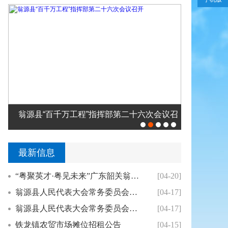
召
翁源县“百千万工程”指挥部第二十六次会议召
高忠开展
开
最新信息
“粤聚英才·粤见未来”广东韶关翁源中学教育集团<...
[04-20]
翁源县人民代表大会常务委员会关于接受陈福环辞职请...
[04-17]
翁源县人民代表大会常务委员会任命名单
[04-17]
铁龙镇农贸市场摊位招租公告
[04-15]