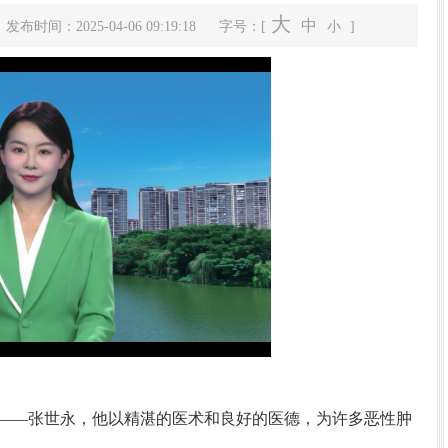
大
中
发布时间：2025-04-06 09:19:18
字号：[
小
]
翁源县“百千万工程”指挥部第二十七次会议
开
——张世永，他以精湛的医术和良好的医德，为许多恶性肿