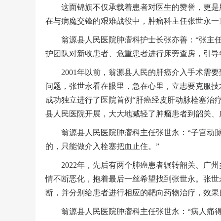
这面锦旗不仅承载着患者对医生的赞誉，更是肿
在与病魔交锋的艰难战役中，肿瘤科主任张世永一
翁源县人民医院肿瘤科护士长张亦善：“张主任
护团队对新收患者、危重患者进行床旁查房，引导
2001年以前，翁源县人民的肝癌介入手术需要
问题，张世永看在眼里，急在心里，立志要克服技术
成功独立进行了医院首例“肝癌经皮肝动脉栓塞治
县人民医院开展，大大地减轻了肿瘤患者到韶关、
翁源县人民医院肿瘤科主任张世永：“子宫动脉
的，只能做介入栓塞把血止住。”
2022年，先后有两个肺癌患者辗转韶关、广州
情不断恶化，抱着最后一丝希望找到张世永。张世
断，并分别给患者进行相应的靶向药物治疗，效果
翁源县人民医院肿瘤科主任张世永：“病人痛得