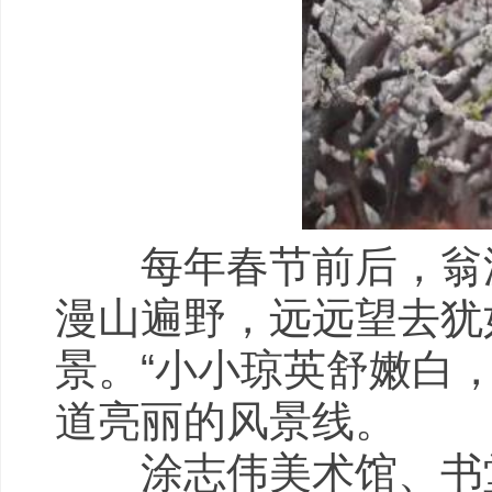
每年春节前后，翁源
漫山遍野，远远望去犹
景。“小小琼英舒嫩白
道亮丽的风景线。
涂志伟美术馆、书堂