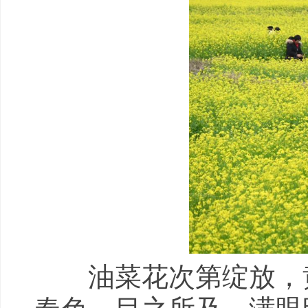
油菜花次第绽放，黄