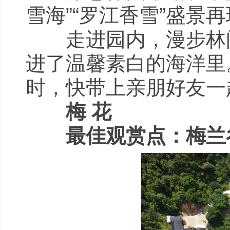
雪海”“罗江香雪”盛景
走进园内，漫步林间
进了温馨素白的海洋里
时，快带上亲朋好友一
梅 花
最佳观赏点：梅兰