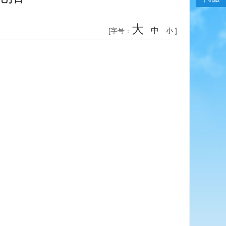
大
中
[字号：
小
]