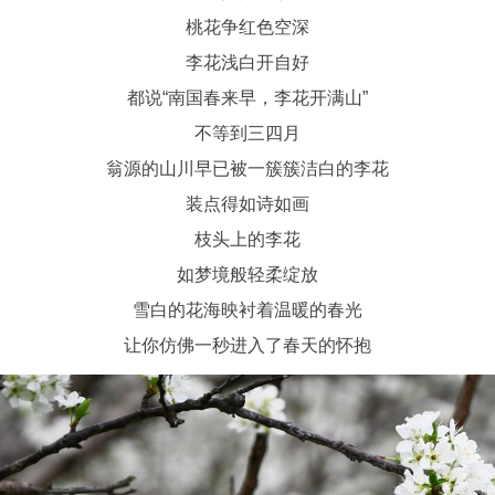
桃花争红色空深
李花浅白开自好
都说“南国春来早，李花开满山”
不等到三四月
翁源的山川早已被一簇簇洁白的李花
装点得如诗如画
枝头上的李花
如梦境般轻柔绽放
雪白的花海映衬着温暖的春光
让你仿佛一秒进入了春天的怀抱