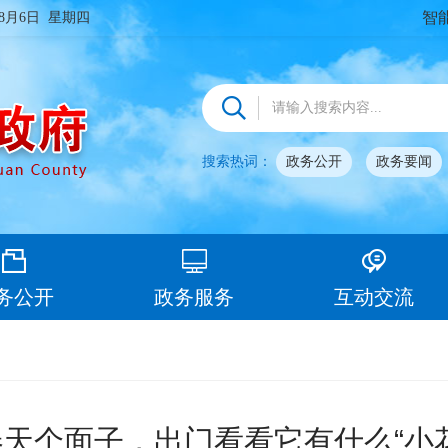
智
年8月6日 星期四
搜索热词：
政务公开
政务要闻
务公开
政务服务
互动交流
天个面子，出门看看它有什么“小花