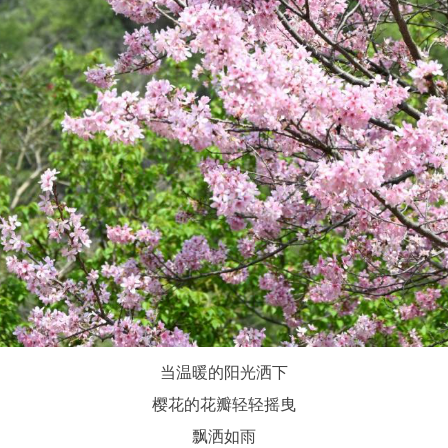
当温暖的阳光洒下
樱花的花瓣轻轻摇曳
飘洒如雨