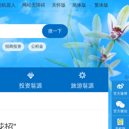
能机器人
网站无障碍
关怀版
简体版
繁体版
|
招商投资
公积金
投资翁源
旅游翁源
官方微博
官方微信
招”
手机版