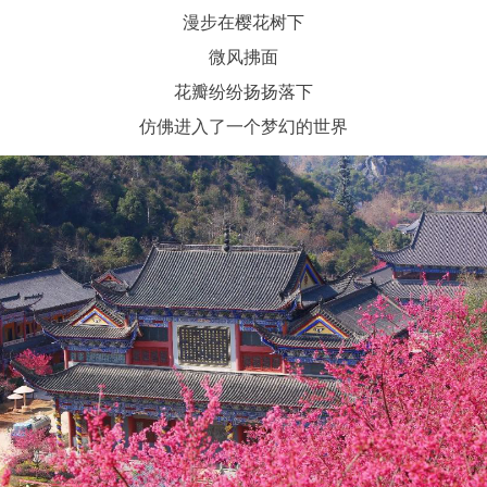
漫步在樱花树下
微风拂面
花瓣纷纷扬扬落下
仿佛进入了一个梦幻的世界