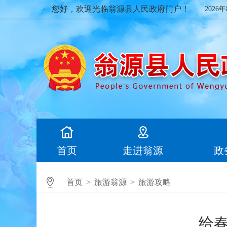
您好，欢迎光临翁源县人民政府门户！
2026
首页
走进翁源
政
首页
>
旅游翁源
>
旅游攻略
给春