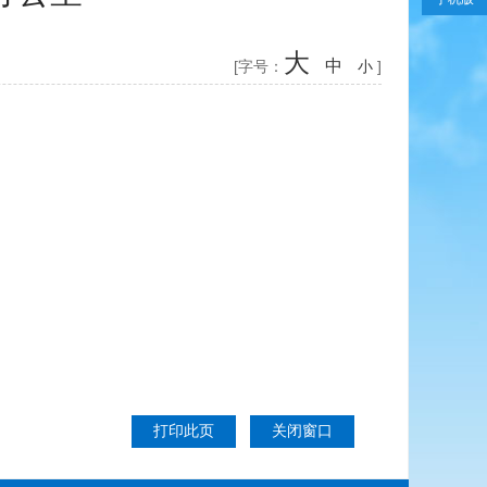
大
中
[字号：
小
]
打印此页
关闭窗口