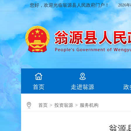
您好，欢迎光临翁源县人民政府门户！
2026
首页
走进翁源
政
首页
>
投资翁源
>
服务机构
翁源