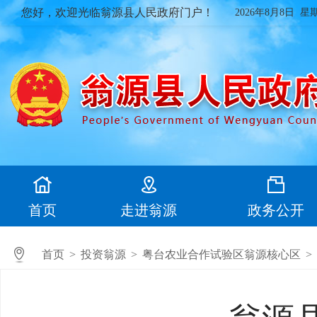
您好，欢迎光临翁源县人民政府门户！
2026年8月8日 星
首页
走进翁源
政务公开
首页
>
投资翁源
>
粤台农业合作试验区翁源核心区
>