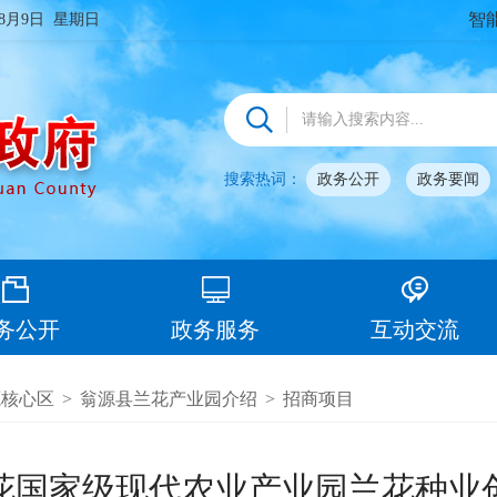
智
年8月9日 星期日
搜索热词：
政务公开
政务要闻
务公开
政务服务
互动交流
源核心区
>
翁源县兰花产业园介绍
>
招商项目
花国家级现代农业产业园兰花种业