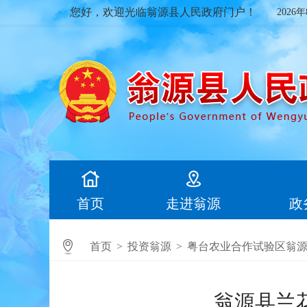
您好，欢迎光临翁源县人民政府门户！
2026
首页
走进翁源
政
首页
>
投资翁源
>
粤台农业合作试验区翁
翁源县兰