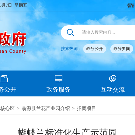
智
年8月7日 星期五
搜索热词：
政务公开
政务要闻
务公开
政务服务
互动交流
源核心区
>
翁源县兰花产业园介绍
>
招商项目
蝴蝶兰标准化生产示范园