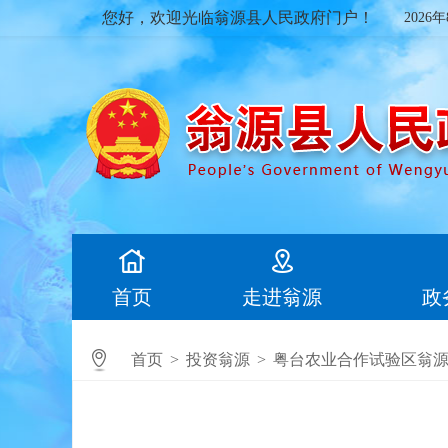
您好，欢迎光临翁源县人民政府门户！
2026
首页
走进翁源
政
首页
>
投资翁源
>
粤台农业合作试验区翁