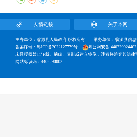
友情链接
关于本网
主办单位：翁源县人民政府 版权所有 承办单位：翁源县
备案序号：
粤ICP备2022127779号
粤公网安备 440229024402
未经授权禁止转载、摘编、复制或建立镜像，违者将追究其法律
网站标识码：4402290002