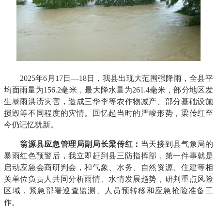
2025年6月17日—18日，我县出现大范围强降雨，全县平
均面雨量为156.2毫米，最大降水量为261.4毫米，部分地区发
生暴雨洪涝灾害，造成三华李等农作物减产、部分基础设施
损毁等不同程度的灾情。回忆起当时的严峻形势，梁传红至
今仍记忆犹新。
翁源县应急管理局副局长梁传红：
当天接到县气象局的
暴雨红色预警后，我立即赶到县三防指挥部，第一件事就是
启动应急会商研判会，和气象、水务、自然资源、住建等相
关单位负责人共同分析雨情、水情发展趋势，研判重点风险
区域，紧急部署巡查监测、人员预转移和应急抢险准备工
作。