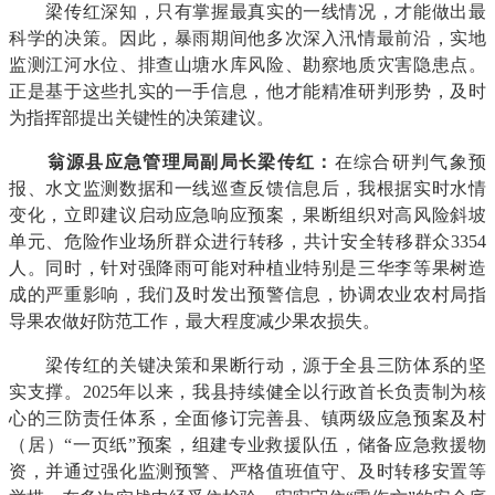
梁传红深知，只有掌握最真实的一线情况，才能做出最
科学的决策。因此，暴雨期间他多次深入汛情最前沿，实地
监测江河水位、排查山塘水库风险、勘察地质灾害隐患点。
正是基于这些扎实的一手信息，他才能精准研判形势，及时
为指挥部提出关键性的决策建议。
翁源县应急管理局副局长梁传红：
在综合研判气象预
报、水文监测数据和一线巡查反馈信息后，我根据实时水情
变化，立即建议启动应急响应预案，果断组织对高风险斜坡
单元、危险作业场所群众进行转移，共计安全转移群众3354
人。同时，针对强降雨可能对种植业特别是三华李等果树造
成的严重影响，我们及时发出预警信息，协调农业农村局指
导果农做好防范工作，最大程度减少果农损失。
梁传红的关键决策和果断行动，源于全县三防体系的坚
实支撑。2025年以来，我县持续健全以行政首长负责制为核
心的三防责任体系，全面修订完善县、镇两级应急预案及村
（居）“一页纸”预案，组建专业救援队伍，储备应急救援物
资，并通过强化监测预警、严格值班值守、及时转移安置等