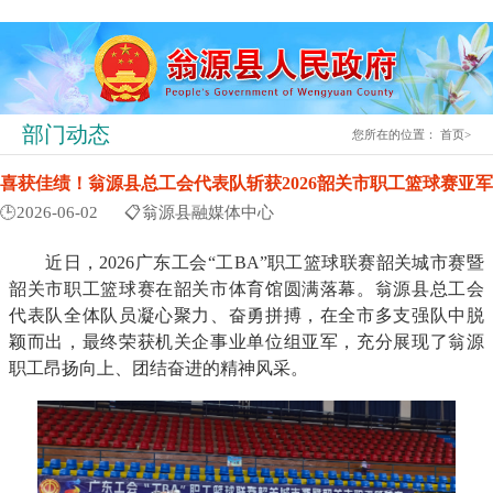
部门动态
您所在的位置：
首页
>
喜获佳绩！翁源县总工会代表队斩获2026韶关市职工篮球赛亚军
🕒2026-06-02
📋翁源县融媒体中心
近日，2026广东工会“工BA”职工篮球联赛韶关城市赛暨
韶关市职工篮球赛在韶关市体育馆圆满落幕。翁源县总工会
代表队全体队员凝心聚力、奋勇拼搏，在全市多支强队中脱
颖而出，最终荣获机关企事业单位组亚军，充分展现了翁源
职工昂扬向上、团结奋进的精神风采。