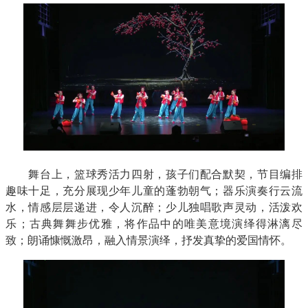
舞台上，篮球秀活力四射，孩子们配合默契，节目编排
趣味十足，充分展现少年儿童的蓬勃朝气；器乐演奏行云流
水，情感层层递进，令人沉醉；少儿独唱歌声灵动，活泼欢
乐；古典舞舞步优雅，将作品中的唯美意境演绎得淋漓尽
致；朗诵慷慨激昂，融入情景演绎，抒发真挚的爱国情怀。