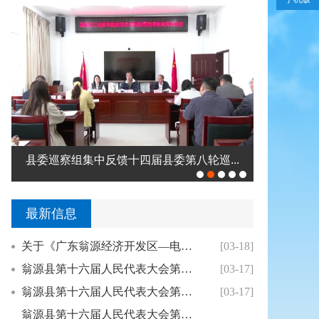
县委巡察组集中反馈十四届县委第八轮巡...
高忠带队
最新信息
关于《广东翁源经济开发区—电源电子产业集聚区...
[03-18]
翁源县第十六届人民代表大会第七次会议关于翁源...
[03-17]
翁源县第十六届人民代表大会第七次会议关于翁源...
[03-17]
翁源县第十六届人民代表大会第七次会议