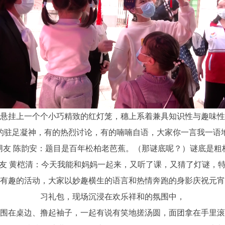
挂上一个个小巧精致的红灯笼，穗上系着兼具知识性与趣味性
的驻足凝神，有的热烈讨论，有的喃喃自语，大家你一言我一语
 陈韵安：题目是百年松柏老芭蕉。（那谜底呢？）谜底是粗
 黄桤清：今天我能和妈妈一起来，又听了课，又猜了灯谜，特
趣的活动，大家以妙趣横生的语言和热情奔跑的身影庆祝元宵
习礼包，现场沉浸在欢乐祥和的氛围中，
在桌边、撸起袖子，一起有说有笑地搓汤圆，面团拿在手里滚