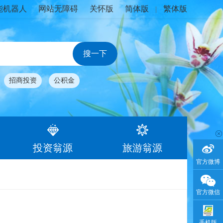
能机器人
网站无障碍
关怀版
简体版
繁体版
|
招商投资
公积金
投资翁源
旅游翁源
官方微博
官方微信
手机版