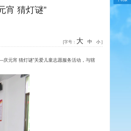
元宵 猜灯谜”
大
中
[字号：
小
]
—庆元宵 猜灯谜”关爱儿童志愿服务活动，与辖