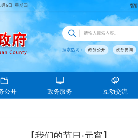
智
年8月6日 星期四
搜索热词：
政务公开
政务要闻
务公开
政务服务
互动交流
【我们的节日·元宵】