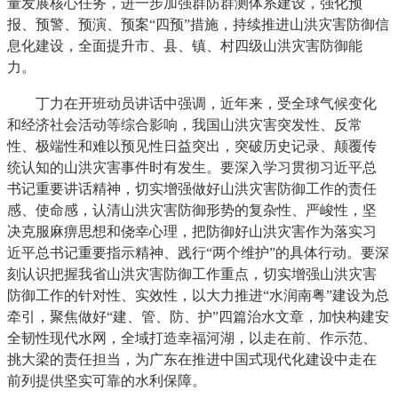
量发展核心任务，进一步加强群防群测体系建设，强化预
报、预警、预演、预案“四预”措施，持续推进山洪灾害防御信
息化建设，全面提升市、县、镇、村四级山洪灾害防御能
力。
丁力在开班动员讲话中强调，近年来，受全球气候变化
和经济社会活动等综合影响，我国山洪灾害突发性、反常
性、极端性和难以预见性日益突出，突破历史记录、颠覆传
统认知的山洪灾害事件时有发生。要深入学习贯彻习近平总
书记重要讲话精神，切实增强做好山洪灾害防御工作的责任
感、使命感，认清山洪灾害防御形势的复杂性、严峻性，坚
决克服麻痹思想和侥幸心理，把防御好山洪灾害作为落实习
近平总书记重要指示精神、践行“两个维护”的具体行动。要深
刻认识把握我省山洪灾害防御工作重点，切实增强山洪灾害
防御工作的针对性、实效性，以大力推进“水润南粤”建设为总
牵引，聚焦做好“建、管、防、护”四篇治水文章，加快构建安
全韧性现代水网，全域打造幸福河湖，以走在前、作示范、
挑大梁的责任担当，为广东在推进中国式现代化建设中走在
前列提供坚实可靠的水利保障。