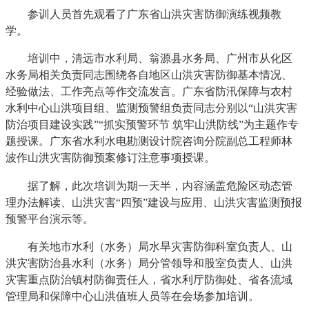
参训人员首先观看了广东省山洪灾害防御演练视频教
学。
培训中，清远市水利局、翁源县水务局、广州市从化区
水务局相关负责同志围绕各自地区山洪灾害防御基本情况、
经验做法、工作亮点等作交流发言。广东省防汛保障与农村
水利中心山洪项目组、监测预警组负责同志分别以“山洪灾害
防治项目建设实践”“抓实预警环节 筑牢山洪防线”为主题作专
题授课。广东省水利水电勘测设计院咨询分院副总工程师林
波作山洪灾害防御预案修订注意事项授课。
据了解，此次培训为期一天半，内容涵盖危险区动态管
理办法解读、山洪灾害“四预”建设与应用、山洪灾害监测预报
预警平台演示等。
有关地市水利（水务）局水旱灾害防御科室负责人、山
洪灾害防治县水利（水务）局分管领导和股室负责人、山洪
灾害重点防治镇村防御责任人，省水利厅防御处、省各流域
管理局和保障中心山洪值班人员等在会场参加培训。