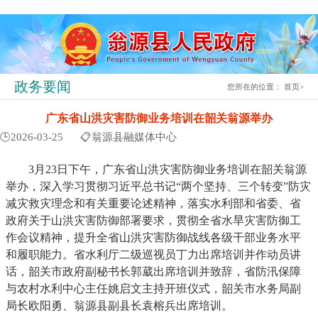
政务要闻
您所在的位置：
首页
>
广东省山洪灾害防御业务培训在韶关翁源举办
🕒2026-03-25
📋翁源县融媒体中心
3月23日下午，广东省山洪灾害防御业务培训在韶关翁源
举办，深入学习贯彻习近平总书记“两个坚持、三个转变”防灾
减灾救灾理念和有关重要论述精神，落实水利部和省委、省
政府关于山洪灾害防御部署要求，贯彻全省水旱灾害防御工
作会议精神，提升全省山洪灾害防御战线各级干部业务水平
和履职能力。省水利厅二级巡视员丁力出席培训并作动员讲
话，韶关市政府副秘书长郭葳出席培训并致辞，省防汛保障
与农村水利中心主任姚启文主持开班仪式，韶关市水务局副
局长欧阳勇、翁源县副县长袁榕兵出席培训。