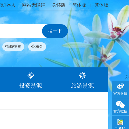
能机器人
网站无障碍
关怀版
简体版
繁体版
|
招商投资
公积金
投资翁源
旅游翁源
官方微博
官方微信
手机版