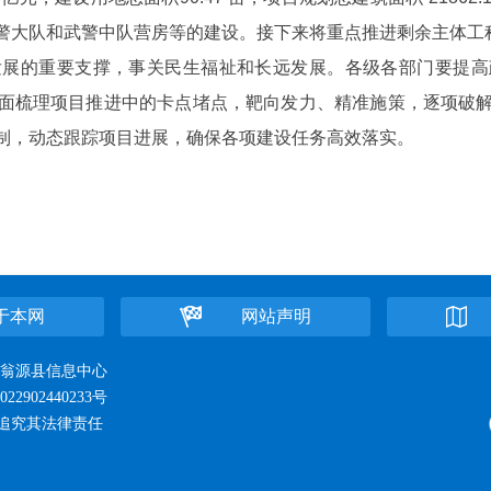
警大队和武警中队营房等的建设。接下来将重点推进剩余主体工
的重要支撑，事关民生福祉和长远发展。各级各部门要提高
面梳理项目推进中的卡点堵点，靶向发力、精准施策，逐项破
制，动态跟踪项目进展，确保各项建设任务高效落实。
于本网
网站声明
位：翁源县信息中心
22902440233号
追究其法律责任