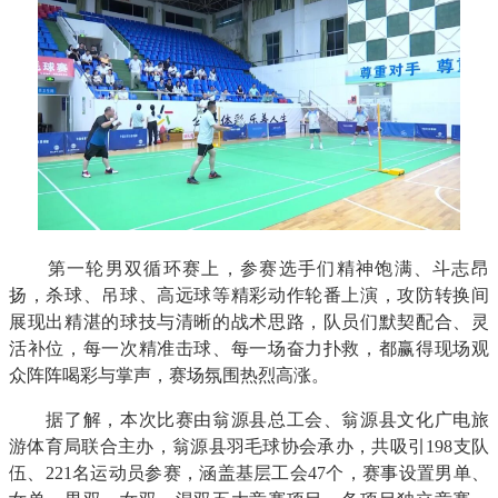
第一轮男双循环赛上，参赛选手们精神饱满、斗志昂
扬，杀球、吊球、高远球等精彩动作轮番上演，攻防转换间
展现出精湛的球技与清晰的战术思路，队员们默契配合、灵
活补位，每一次精准击球、每一场奋力扑救，都赢得现场观
众阵阵喝彩与掌声，赛场氛围热烈高涨。
据了解，本次比赛由翁源县总工会、翁源县文化广电旅
游体育局联合主办，翁源县羽毛球协会承办，共吸引198支队
伍、221名运动员参赛，涵盖基层工会47个，赛事设置男单、