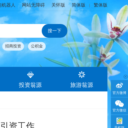
能机器人
网站无障碍
关怀版
简体版
繁体版
|
招商投资
公积金
投资翁源
旅游翁源
官方微博
官方微信
商引资工作
手机版