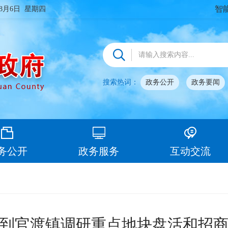
智
年8月6日 星期四
搜索热词：
政务公开
政务要闻
务公开
政务服务
互动交流
到官渡镇调研重点地块盘活和招