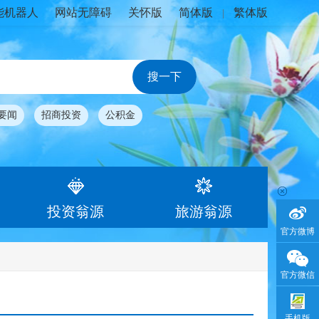
能机器人
网站无障碍
关怀版
简体版
繁体版
|
要闻
招商投资
公积金
投资翁源
旅游翁源
官方微博
官方微信
手机版