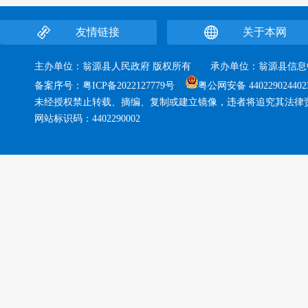
友情链接
关于本网
主办单位：翁源县人民政府 版权所有 承办单位：翁源县
备案序号：
粤ICP备2022127779号
粤公网安备 440229024402
未经授权禁止转载、摘编、复制或建立镜像，违者将追究其法律
网站标识码：4402290002