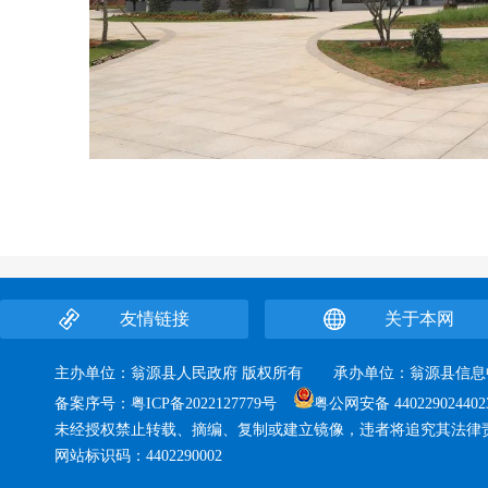
友情链接
关于本网
主办单位：翁源县人民政府 版权所有 承办单位：翁源县
备案序号：
粤ICP备2022127779号
粤公网安备 440229024402
未经授权禁止转载、摘编、复制或建立镜像，违者将追究其法律
网站标识码：4402290002