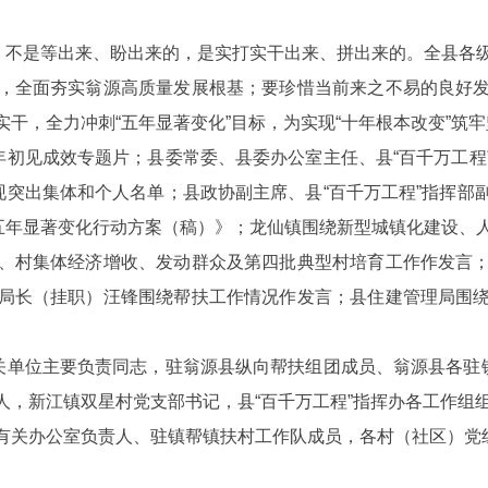
化，不是等出来、盼出来的，是实打实干出来、拼出来的。全县各
，全面夯实翁源高质量发展根基；要珍惜当前来之不易的良好
干，全力冲刺“五年显著变化”目标，为实现“十年根本改变”筑
初见成效专题片；县委常委、县委办公室主任、县“百千万工程
现突出集体和个人名单；县政协副主席、县“百千万工程”指挥
现五年显著变化行动方案（稿）》；龙仙镇围绕新型城镇化建设、
、村集体经济增收、发动群众及第四批典型村培育工作作发言
局长（挂职）汪锋围绕帮扶工作情况作发言；县住建管理局围
单位主要负责同志，驻翁源县纵向帮扶组团成员、翁源县各驻镇
人，新江镇双星村党支部书记，县“百千万工程”指挥办各工作组
关办公室负责人、驻镇帮镇扶村工作队成员，各村（社区）党