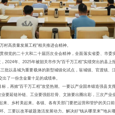
村高质量发展工程”相关推进会精神。
贯彻党的二十大和二十届历次全会精神，全面落实省委、市委实
等次，2024年、2025年被韶关市作为“百千万工程”实绩突出
省第三批以县城为重要载体的新型城镇化试点，翁城镇、官渡镇、
交出了一份含金量十足的成绩单。
斗目标，再掀“百千万工程”攻坚热潮。一要以产业固本锻造强县
，农业要延链补链、工业要强筋壮骨、文旅要出圈出彩，三次产业
起来、乡村美起来。各镇、各有关部门要把运营和管护的关口前
闭环。三要以改革破题激活发展动力。解决好“钱从哪里来”“地从哪