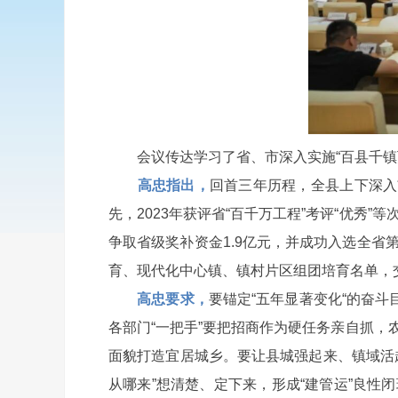
会议传达学习了省、市深入实施“百县千镇万
高忠指出，
回首三年历程，全县上下深入
先，2023年获评省“百千万工程”考评“优秀”
争取省级奖补资金1.9亿元，并成功入选全
育、现代化中心镇、镇村片区组团培育名单，
高忠要求，
要锚定“五年显著变化“的奋
各部门“一把手”要把招商作为硬任务亲自抓
面貌打造宜居城乡。要让县城强起来、镇域活
从哪来”想清楚、定下来，形成“建管运”良性