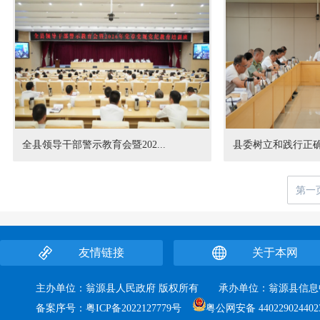
全县领导干部警示教育会暨202...
县委树立和践行正确
第一
友情链接
关于本网
主办单位：翁源县人民政府 版权所有 承办单位：翁源县
备案序号：
粤ICP备2022127779号
粤公网安备 440229024402