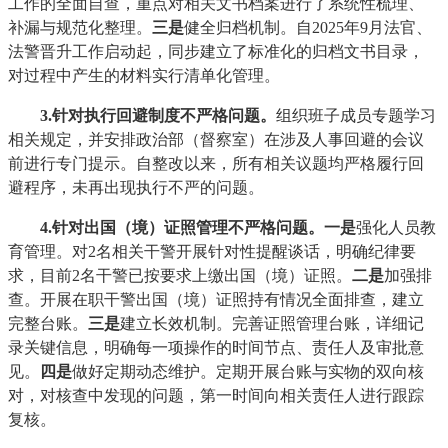
工作的全面自查，重点对相关文书档案进行了系统性梳理、
补漏与规范化整理。
三是
健全归档机制。自2025年9月法官、
法警晋升工作启动起，同步建立了标准化的归档文书目录，
对过程中产生的材料实行清单化管理。
3.针对执行回避制度不严格问题
。
组织班子成员专题学习
相关规定，并安排政治部（督察室）在涉及人事回避的会议
前进行专门提示。自整改以来，所有相关议题均严格履行回
避程序，未再出现执行不严的问题。
4
.针对出国（境）证照管理不严格问题
。
一是
强化人员教
育管理。对2名相关干警开展针对性提醒谈话，明确纪律要
求，目前2名干警已按要求上缴出国（境）证照。
二是
加强排
查。开展在职干警出国（境）证照持有情况全面排查，建立
完整台账。
三是
建立长效机制。完善证照管理台账，详细记
录关键信息，明确每一项操作的时间节点、责任人及审批意
见。
四是
做好定期动态维护。定期开展台账与实物的双向核
对，对核查中发现的问题，第一时间向相关责任人进行跟踪
复核。