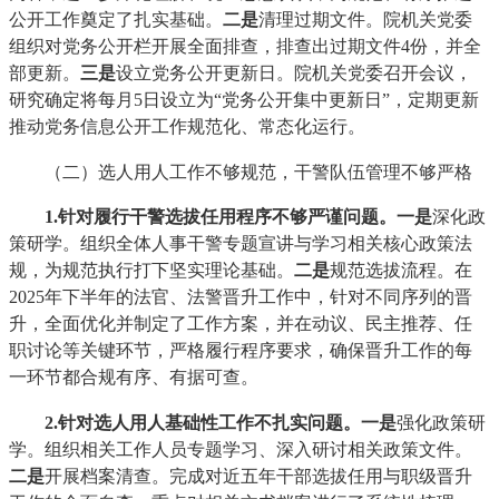
公开工作奠定了扎实基础。
二是
清理过期文件。院机关党委
组织对党务公开栏开展全面排查，排查出过期文件4份，并全
部更新。
三是
设立党务公开更新日。院机关党委召开会议，
研究确定将每月5日设立为“党务公开集中更新日”，定期更新
推动党务信息公开工作规范化、常态化运行。
（二）选人用人工作不够规范，干警队伍管理不够严格
1.针对履行干警选拔任用程序不够严谨问题
。
一是
深化政
策研学。组织全体人事干警专题宣讲与学习相关核心政策法
规，为规范执行打下坚实理论基础。
二是
规范选拔流程。在
2025年下半年的法官、法警晋升工作中，针对不同序列的晋
升，全面优化并制定了工作方案，并在动议、民主推荐、任
职讨论等关键环节，严格履行程序要求，确保晋升工作的每
一环节都合规有序、有据可查。
2.针对选人用人基础性工作不扎实问题
。
一是
强化政策研
学。组织相关工作人员专题学习、深入研讨相关政策文件。
二是
开展档案清查。完成对近五年干部选拔任用与职级晋升