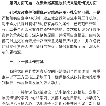
第四方面问题，在聚焦巡察整改和成果运用情况方面
针对
发改案件预瑕疵评定结果运用不扎实的问题
。
一是
严格落实自查申辩机制。建立健全我院自查申辩工作机制。
对于承办法官对初评结论存有异议的案件，已规范申辩流
程。
二是
全面落实案件自查报告制度。要求被初评为预瑕疵
案件的承办法官，深入剖析原因，并撰写自查报告。由相关
部门对提交的自查报告及申辩意见进行严格把关，并在必要
时对案件责任人进行提醒与督促，确保其能够全面、深入分
析问题根源。
三、下一步工作打算
我院党组在县委巡察反馈的问题得到全面整改后，将重
点从以下三方面推进后续工作，确保整改成效转化为推动审
判执行工作高质量发展的强大动力。
（一）持续深化政治建设，筑牢整改长效根基。定期开
展党组理论学习中心组学习、支部主题党日活动，推动党的
创新理论入脑入心。党组班子不定期召开整改会议，对照整