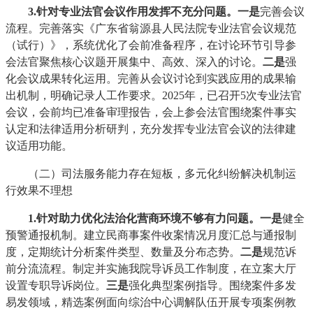
3.针对专业法官会议作用发挥不充分问题
。
一是
完善会议
流程。完善落实《广东省翁源县人民法院专业法官会议规范
（试行）》，系统优化了会前准备程序，在讨论环节引导参
会法官聚焦核心议题开展集中、高效、深入的讨论。
二
是
强
化会议成果转化运用。完善从会议讨论到实践应用的成果输
出机制，明确记录人工作要求。2025年，已召开5次专业法官
会议，会前均已准备审理报告，会上参会法官围绕案件事实
认定和法律适用分析研判，充分发挥专业法官会议的法律建
议适用功能。
（二）司法服务能力存在短板，多元化纠纷解决机制运
行效果不理想
1.针对助力优化法治化营商环境不够有力问题
。
一
是
健全
预警通报机制。建立民商事案件收案情况月度汇总与通报制
度，定期统计分析案件类型、数量及分布态势。
二
是
规范诉
前分流流程。制定并实施我院导诉员工作制度，在立案大厅
设置专职导诉岗位。
三
是
强化典型案例指导。围绕案件多发
易发领域，精选案例面向综治中心调解队伍开展专项案例教