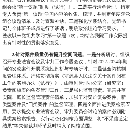
组会议“第一议题”制度（试行）》。
二是
实行清单管理。指定
专人负责“第一议题”学习内容的收集、梳理，并制定年度院党
组会议题清单，及时查漏补缺。
三是
强化学践结合。党组书
记与全体班子成员进行了谈话，明确政治理论学习要求。自
整改以来党组共学习“第一议题”7次，均结合我院工作实际提
出有针对性的贯彻落实意见。
2.
针对案件质量仍有提升空间问题
。
一是
分析研讨。组织
召开专业法官会议及审判工作专题会议，针对2022-2024年期
间的发改案件开展系统性剖析与专项研讨。
二
是
健全阅核制
度管理体系。严格贯彻落实《翁源县人民法院关于案件阅核
工作的实施办法（试行）》，由审判管理办公室（研究室）
负责阅核表的备案管理工作。
三
是
强化监管职责。完善并落
实院、庭长监督管理责任清单，加强了对疑难复杂案件、新
类型案件及“四类案件”的监督管理。
四
是
全面推进类案检索应
用。要求提交专业法官会议、审判委员会讨论的案件必须附
具类案检索报告。实行动态化阅核范围调整，将“不采信鉴定
结果”等关键裁判环节及时纳入了阅核范围。