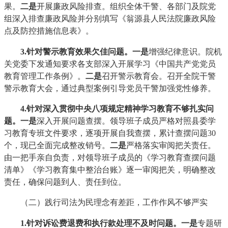
果。
二是
开展廉政风险排查。组织全体干警、各部门及院党
组深入排查廉政风险并分别填写《翁源县人民法院廉政风险
点及防控措施信息表》。
3.针对警示教育效果欠佳问题
。
一是
增强纪律意识。院机
关党委下发通知要求各支部深入开展学习《中国共产党党员
教育管理工作条例》。
二是
召开警示教育会。召开全院干警
警示教育大会，通过典型案例引导党员干警加强党性修养。
4.针对深入贯彻中央八项规定精神学习教育不够扎实问
题
。
一是
深入开展问题查摆。领导班子成员严格对照县委学
习教育专班文件要求，逐项开展自我查摆，累计查摆问题30
个，现已全面完成整改销号。
二是
严格落实审阅把关责任。
由一把手亲自负责，对领导班子成员的《学习教育查摆问题
清单》《学习教育集中整治台账》逐一审阅把关，明确整改
责任，确保问题到人、责任到位。
（二）践行司法为民理念有差距，工作作风不够严实
1
.针对诉讼费退费和执行款处理不及时问题
。
一是
专题研