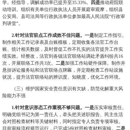
学。经指导，调解成功率已提升至35.33%。
四
是
推动府院联
动培训。组织有关单位行政执法人员开展庭审观摩，组织县
公安局、县司法局等行政执法单位参加最高人民法院“行政审
判讲堂”。
2.针对法官驻点工作成效不佳问题
。
一是
制定工作指引。
制作相关工作记录表及台账模板，定期收集各法官工作台
账、统计相关数据，及时督促工作不扎实的法官提升工作实
绩实效。经整改，法官到各镇法官联络站调处矛盾纠纷共16
次，开展联络工作共3次。
二
是
加强工作站硬件保障。制作并
悬挂诉讼服务站和法官联络点牌匾，并定期检查工作站设施
状况，提升法官联络站的辨识度、知晓度，优化工作环境。
（三）维护国家安全责任意识有欠缺，防范化解重大风
险能力不强
1.针对意识形态工作重视不够问题
。
一是
压实审核责任。
明确党组书记为第一责任人，牵头把关述职报告、民主生活
会对照检查材料等关键材料，同时指定专人负责专项审核。
目前审核流程规范运行，已完成5份对照检查材料审核。
二
是