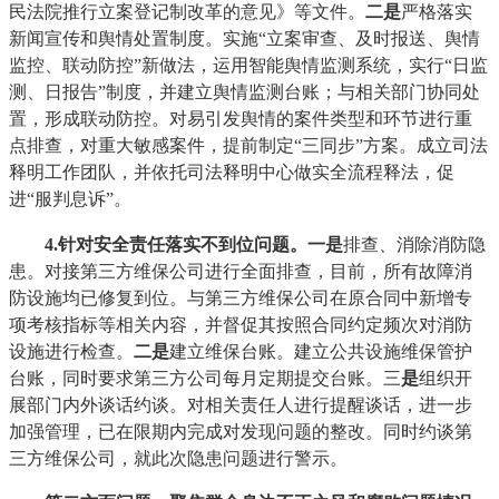
民法院推行立案登记制改革的意见》等文件。
二
是
严格落实
新闻宣传和舆情处置制度。实施“立案审查、及时报送、舆情
监控、联动防控”新做法，运用智能舆情监测系统，实行“日监
测、日报告”制度，并建立舆情监测台账；与相关部门协同处
置，形成联动防控。对易引发舆情的案件类型和环节进行重
点排查，对重大敏感案件，提前制定“三同步”方案。成立司法
释明工作团队，并依托司法释明中心做实全流程释法，促
进“服判息诉”。
4.针对安全责任落实不到位问题
。
一是
排查、消除消防隐
患。对接第三方维保公司进行全面排查，目前，所有故障消
防设施均已修复到位。与第三方维保公司在原合同中新增专
项考核指标等相关内容，并督促其按照合同约定频次对消防
设施进行检查。
二
是
建立维保台账。建立公共设施维保管护
台账，同时要求第三方公司每月定期提交台账。三
是
组织开
展部门内外谈话约谈。对相关责任人进行提醒谈话，进一步
加强管理，已在限期内完成对发现问题的整改。同时约谈第
三方维保公司，就此次隐患问题进行警示。