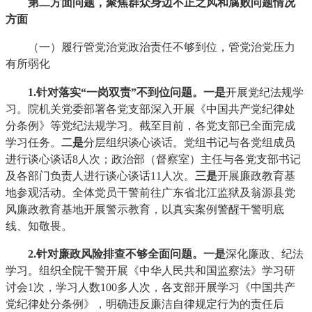
第二方面问题，聚焦群众身边不正之风和腐败问题情况
方面
（一）履行管党治党政治责任不够到位，管党治党压力
有所弱化
1.针对落实
“
一岗双责
”
不到位
问题。
一是
开展党纪法规学
习。院机关党委部署各党支部深入开展《中国共产党纪律处
分条例》等党纪法规学习。截至目前，各党支部已全面完成
学习任务。
二是
分层组织谈心谈话。党组书记与各党组成员
进行谈心谈话8人次；政治部（督察室）主任与各党支部书记
及各部门负责人进行谈心谈话11人次。
三是
开展廉政教育基
地参观活动。全体党员干警前往广东省北江监狱及翁源县党
风廉政教育基地开展警示教育，以真实案例警醒干警明底
线、知敬畏。
2.针对廉政风险排查不够全面问题
。一是
深化廉政、纪法
学习。组织全院干警开展《中华人民共和国监察法》学习研
讨会1次，学习人数100多人次，各支部开展学习《中国共产
党纪律处分条例》，明确违反廉洁自律规定行为的责任后