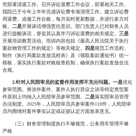
究部署清退工作。召开诉讼退费工作会议，部署相关工作。
我院已于今年上半年完成诉讼费专项清理工作。建立诉讼费
用退费、追缴工作台账，每月实时更新数据，并进行多方对
账。
二
是
开展谈话增强责任意识。部门负责人已对财务人员
进行提醒谈话，督促其认真学习诉讼退费的相关规定。
三
是
开展培训教育活动。培训内容包括《最高人民法院关于执行
案款物管理工作的规定》等相关规定。
四
是
规范工作流程。
制作《执行局案款发放流程表》及《领取案款通知书》统一
模板，落实执行案款对账核查机制，确保执行案款发放合法
合规。
2
.针对人民陪审员的监督作用发挥不充分问题
。
一是
优化
参审范围。将涉外案件、案外人执行异议之诉等特定类型案
件原则上均纳入人民陪审员参审范围。
二是
落实陪审员管理
办法制度。2025年，人民陪审员共参审案件110件，人民陪审
员均围绕对案件事实认定或证据认定方面发表意见。
（三）财务管理制度执行不够规范，公务用车管理不够
严格