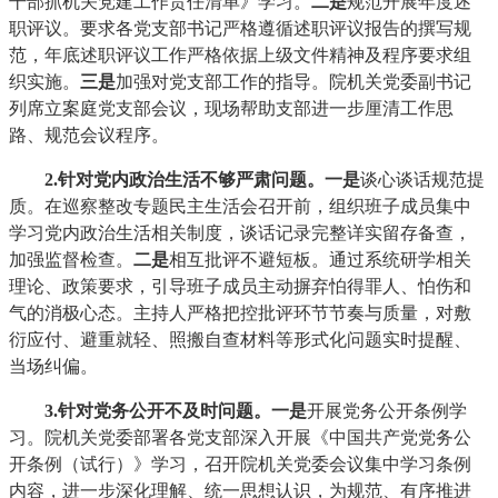
干部抓机关党建工作责任清单》学习。
二是
规范开展年度述
职评议。要求各党支部书记严格遵循述职评议报告的撰写规
范，年底述职评议工作严格依据上级文件精神及程序要求组
织实施。
三是
加强对党支部工作的指导。院机关党委副书记
列席立案庭党支部会议，现场帮助支部进一步厘清工作思
路、规范会议程序。
2.针对党内政治生活不够严肃问题
。
一是
谈心谈话规范提
质。在巡察整改专题民主生活会召开前，组织班子成员集中
学习党内政治生活相关制度，谈话记录完整详实留存备查，
加强监督检查。
二是
相互批评不避短板。通过系统研学相关
理论、政策要求，引导班子成员主动摒弃怕得罪人、怕伤和
气的消极心态。主持人严格把控批评环节节奏与质量，对敷
衍应付、避重就轻、照搬自查材料等形式化问题实时提醒、
当场纠偏。
3.针对党务公开不及时问题
。
一是
开展党务公开条例学
习。院机关党委部署各党支部深入开展《中国共产党党务公
开条例（试行）》学习，召开院机关党委会议集中学习条例
内容，进一步深化理解、统一思想认识，为规范、有序推进