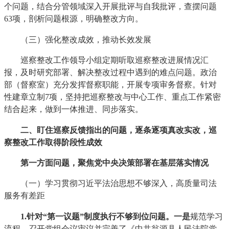
个问题，结合分管领域深入开展批评与自我批评，查摆问题
63项，剖析问题根源，明确整改方向。
（三）强化整改成效，推动长效发展
巡察整改工作领导小组定期听取巡察整改进展情况汇
报，及时研究部署、解决整改过程中遇到的难点问题。政治
部（督察室）充分发挥督察职能，开展专项审务督察。针对
性建章立制7项，坚持把巡察整改与中心工作、重点工作紧密
结合起来，做到一体推进、同步落实。
二、盯住巡察反馈指出的问题，逐条逐项真改实改，巡
察整改工作取得阶段性成效
第一方面问题，聚焦党中央决策部署在基层落实情况
（一）学习贯彻习近平法治思想不够深入，高质量司法
服务有差距
1.
针对
“
第一议题
”
制度执行不够到位问题
。
一是
规范学习
流程。召开党组会议审议并完善了《中共翁源县人民法院党