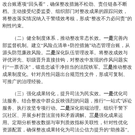
改台账逐项“回头看”，确保整改措施不松劲、责任链条不断
档。主动接受纪委监委、组织部门对整改成果的跟踪问效，
将整改落实情况纳入干警绩效考核，形成“整改不力必问责”的
刚性约束。
（二）健全制度体系，推动整改常态长效。
一是
完善内
部监督机制。建立“风险点清单+防控措施”动态管理台账，从
源头防范廉政风险。
二是
深化队伍管理改革。将整改成效与
评优评先、职级晋升直接挂钩，对整改中发现的作风问题实
行“一票否决”，锻造忠诚干净担当的法院铁军。
三是
推动整改
成果制度化。针对共性问题出台规范性文件，形成可复制、
可推广的治理经验。
（三）强化成果转化，提升司法为民实效。
一是
优化司
法服务。结合整改中群众反映强烈的问题，推行“一站式”诉讼
服务、执行攻坚专项行动。
二是
深化前端治理。组织干警下
沉社区、开展乡村普法宣传和矛盾调解。
三是
强化成果运
用。定期分析整改数据与审判质效指标关联性，针对性优化
资源配置，确保整改成果转化为司法公信力提升的“助推器”。