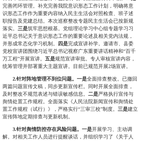
完善闭环管理。补充完善我院意识形态工作计划，明确将意
识形态工作作为重要内容纳入民主生活会对照检查、班子述
职报告及党建总结。本次巡察整改专题民主生活会已按新规
落实。
三是
筑牢思想根基。党组理论学习中心组专题学习习
近平总书记关于意识形态工作的重要论述及相关党内法规，
并形成常态化学习机制。
四是
完成宣讲补学。邀请市、县委
党校宣讲团围绕习近平总书记视察广东重要讲话精神和“百千
万工程”开展宣讲。
五
是
规范宣讲审批。专人审核宣讲内容，
统筹管理并部署重大主题宣讲。目前已规范开展2场宣讲。
2.针对阵地管理不到位问题
。
一
是
全面排查整改。已撤回
两篇问题宣传文稿，同步更新宣传栏。同时开展全面排查，
及时整改不规范表述与错误敏感信息。
二
是
严格执行宣传与
舆情处置工作规程。全面落实《人民法院新闻宣传和舆情处
置工作规程（试行）》，严格实行“三审三校”制度。
三
是
建立
宣传阵地定期排查与更新机制。
3.针对舆情防控存在风险问题
。
一是
开展学习、主动调
解。对相关工作人员进行提醒谈话，并组织学习了《关于人