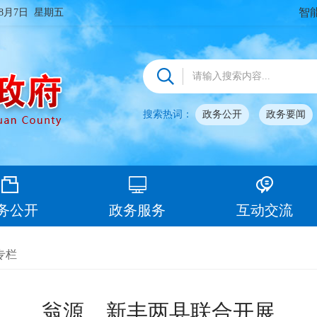
智
年8月7日 星期五
搜索热词：
政务公开
政务要闻
务公开
政务服务
互动交流
专栏
翁源、新丰两县联合开展