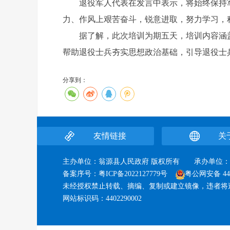
退役军人代表在发言中表示，将始终保持军
力、作风上艰苦奋斗，锐意进取，努力学习，
据了解，此次培训为期五天，培训内容涵盖
帮助退役士兵夯实思想政治基础，引导退役士
分享到：
友情链接
关
主办单位：翁源县人民政府 版权所有 承办单
备案序号：
粤ICP备2022127779号
粤公网安备 440
未经授权禁止转载、摘编、复制或建立镜像，违者将
网站标识码：4402290002