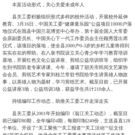
丰富活动形式，关心关爱未成年人
县关工委积极组织形式多样的校外活动，开展校外延伸
教育。3月16日，中国关工委“健康童乐园”公益项目10000户落
地仪式在我县中国兰花博览中心举办，第十届全国人大常委
会原副委员长、中国关心下一代工作委员会主任顾秀莲出席
仪式，该项目的落地，使全县2000户0-3岁的乡村儿童将得到
实实在在的帮助。在八泉书院设立关心青少年学习教育培训
基地，开展红色文化公益讲座、剪纸公益培训班等，组织学
生到书院听老专家讲课。今年，邀请了韶关市民间文艺家协
会会员、剪纸艺术专家刘桂兰常驻书院给学生讲英雄人物故
事，以英雄人物为题材，学习剪纸艺术。截至目前，已开展
公益讲座3场，公益培训3场，获益学生共计210余人。
持续编印工作动态，助推关工委工作走深走实
县关工委从2001年开始编印《翁江关工动态》，截至目
前已编印80期，全年编印4期，每期印制240份，主送县直128
个单位。开设了“关工聚焦”“关工报道”“关工活动”“征文佳