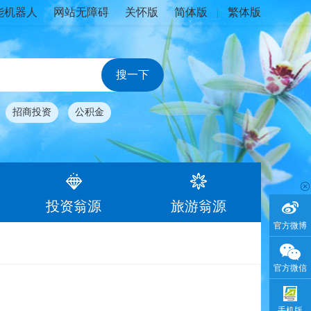
能机器人
网站无障碍
关怀版
简体版
繁体版
|
招商投资
公积金
投资翁源
旅游翁源
官方微博
官方微信
作
手机版