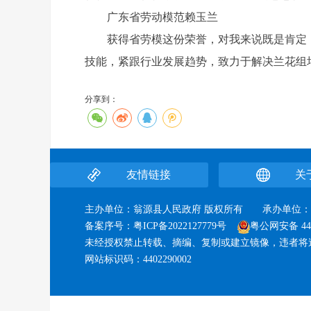
广东省劳动模范赖玉兰
获得省劳模这份荣誉，对我来说既是肯定，
技能，紧跟行业发展趋势，致力于解决兰花组
分享到：
友情链接
关
主办单位：翁源县人民政府 版权所有 承办单
备案序号：
粤ICP备2022127779号
粤公网安备 440
未经授权禁止转载、摘编、复制或建立镜像，违者将
网站标识码：4402290002