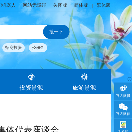
能机器人
网站无障碍
关怀版
简体版
繁体版
|
招商投资
公积金
投资翁源
旅游翁源
官方微博
官方微信
进集体代表座谈会
手机版