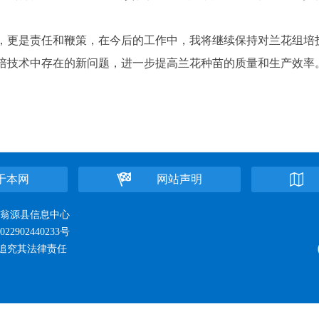
更是责任和鞭策，在今后的工作中，我将继续保持对兰花组培
培技术中存在的新问题，进一步提高兰花种苗的质量和生产效率
于本网
网站声明
位：翁源县信息中心
22902440233号
追究其法律责任