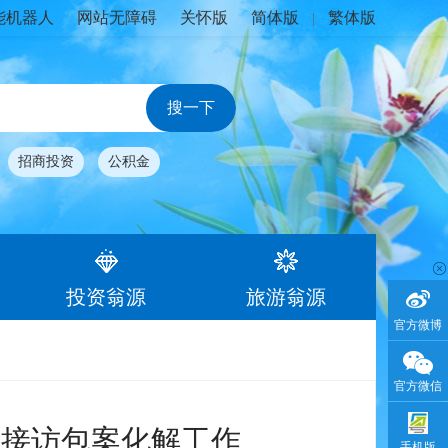
能机器人
网站无障碍
关怀版
简体版
繁体版
|
招商投资
公积金
投资翁源
旅游翁源
官方微博
官方微信
展接访包案化解工作
手机版