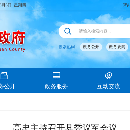
智
年8月6日 星期四
搜索热词：
政务公开
政务要闻
务公开
政务服务
互动交流
高忠主持召开县委议军会议