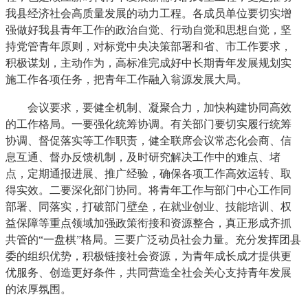
我县经济社会高质量发展的动力工程。各成员单位要切实增
强做好我县青年工作的政治自觉、行动自觉和思想自觉，坚
持党管青年原则，对标党中央决策部署和省、市工作要求，
积极谋划，主动作为，高标准完成好中长期青年发展规划实
施工作各项任务，把青年工作融入翁源发展大局。
会议要求，要健全机制、凝聚合力，加快构建协同高效
的工作格局。一要强化统筹协调。有关部门要切实履行统筹
协调、督促落实等工作职责，健全联席会议常态化会商、信
息互通、督办反馈机制，及时研究解决工作中的难点、堵
点，定期通报进展、推广经验，确保各项工作高效运转、取
得实效。二要深化部门协同。将青年工作与部门中心工作同
部署、同落实，打破部门壁垒，在就业创业、技能培训、权
益保障等重点领域加强政策衔接和资源整合，真正形成齐抓
共管的“一盘棋”格局。三要广泛动员社会力量。充分发挥团县
委的组织优势，积极链接社会资源，为青年成长成才提供更
优服务、创造更好条件，共同营造全社会关心支持青年发展
的浓厚氛围。