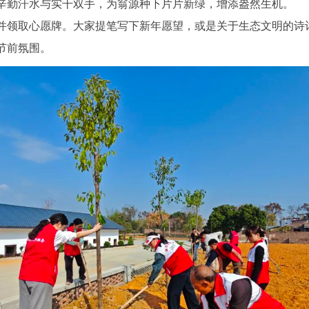
辛勤汗水与实干双手，为翁源种下片片新绿，增添盎然生机。
领取心愿牌。大家提笔写下新年愿望，或是关于生态文明的诗
节前氛围。