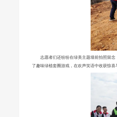
志愿者们还纷纷在绿美主题墙前拍照留念，并
了趣味绿植套圈游戏，在欢声笑语中收获惊喜