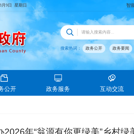
智
年8月9日 星期日
搜索热词：
政务公开
政务要闻
务公开
政务服务
互动交流
2026年“翁源有你更绿美”乡村