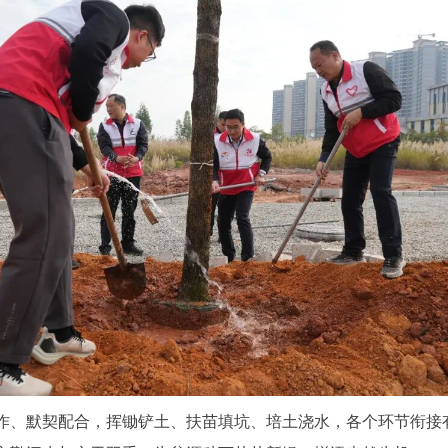
、默契配合，挥锄铲土、扶苗填坑、培土浇水，各个环节衔接