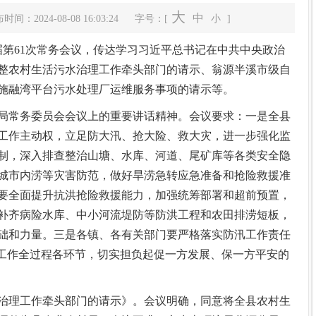
大
中
时间：2024-08-08 16:03:24
字号：[
小
]
第61次常务会议，传达学习习近平总书记在中共中央政治
整农村生活污水治理工作牵头部门的请示、翁源半溪市级自
施融湾平台污水处理厂运维服务事项的请示等。
常务委员会会议上的重要讲话精神。会议要求：一是全县
工作主动权，立足防大汛、抢大险、救大灾，进一步强化监
制，深入排查整治山塘、水库、河道、尾矿库等各类安全隐
中共翁源县委十四届八次全体会议暨县委...
城市内涝等灾害防范，做好旱涝急转应急准备和抢险救援准
要全面提升抗洪抢险救援能力，加强统筹部署和超前预置，
补齐病险水库、中小河流堤防等防洪工程和农田排涝短板，
础和力量。三是各镇、各有关部门要严格落实防汛工作责任
汛工作全过程各环节，切实担负起促一方发展、保一方平安的
理工作牵头部门的请示》。会议明确，同意将全县农村生