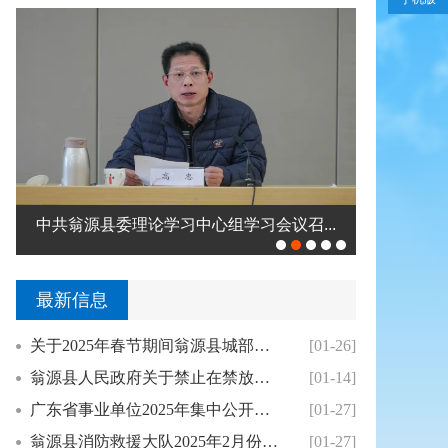
中共翁源县委理论学习中心组学习会议召...
钟真调研2
最新信息
关于2025年春节期间翁源县城部分单位免费对...
[01-26]
翁源县人民政府关于禁止在禁放区内销售燃放烟花...
[01-14]
广东省事业单位2025年集中公开招聘高校毕业...
[01-27]
翁源县消防救援大队2025年2月份翁源县针对...
[01-27]