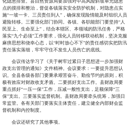
化隐患排查。县自然资源局要加强对中高风险斜坡单元隐患
点的摸排和整治，督促各镇落实安全防护机制，对隐患点实
施“一坡一卡、三员责任到人”，确保发现险情能及时组织人员
避险转移。三要强化部门协同。各镇、各职能部门要坚持“人
民至上、生命至上”，结合本辖区、本领域的防汛任务，严格
落实“九个必须”工作要求，强化人员转移联动机制，坚决克服
麻痹思想和侥幸心态，以“时时放心不下”的责任感切实把防汛
责任落实落细，牢牢守住不发生人员伤亡的底线。
会议传达学习了《关于树牢过紧日子思想进一步加强财
政支出管理的通知》文件精神。会议要求：一要提升思想认
识。全县各级各部门要秉承艰苦奋斗、勤俭节约的原则，积
极有效应对财政收支矛盾。二要抓好支出工作。县财政局要
重点抓好“一压一保”工作，压减一般性支出，足额保障“三
保”支出。三要落实监督机制。县财政局要牵头统筹，加强日
常监管。各有关部门要落实主体责任，建立健全内部财会监
督机制和内控制度。
会议还研究了其他事项。