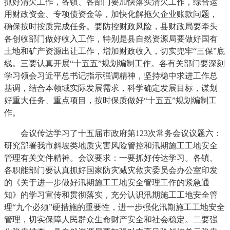
抓好清欠工作，各镇、各部门要加快落实清欠工作，综合运
用财政资金、专项债资金等，加快化解拖欠企业账款问题，
确保按时按质完成任务。要防控财政风险，县财政局要牵头
各创收部门做好收入工作，特别是县自然资源局要做好国有
土地和矿产资源出让工作，增加财政收入，切实兜牢“三保”底
线。三要认真开展“十五五”规划编制工作。各有关部门要深刻
学习领会习近平总书记指示强调精神，坚持稳中求进工作总
基调，结合本领域实际发展需求，科学确定发展目标，谋划
好重大任务、重点项目，按时保质做好“十五五”规划编制工
作。
会议传达学习了十五届市政府第123次常务会议议题六：
研究部署我市斜坡类地质灾害风险管控和汛期施工工地安全
管理有关文件精神。会议要求：一要抓好传达学习。各镇、
各职能部门要认真抓好国家防灾减灾救灾委员会办公室印发
的《关于进一步做好汛期施工工地安全管理工作的紧急通
知》的学习宣传和贯彻落实，充分认识汛期施工工地安全管
理“九个必须”硬措施的重要性，进一步强化汛期施工工地安全
管理，切实保障人民群众生命财产安全和社会稳定。二要强