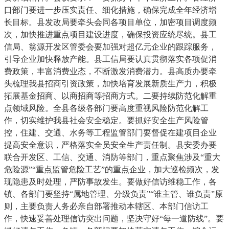
口部门要进一步压实责任、细化措施，确保完成全年经济增
长目标。县发改局要牵头会同各项目单位，加密项目调度频
次，加快推进重点项目建设进度，确保投资应统尽统。县工
信局、翁源开发区管委会要加强对超亿元企业的跟踪服务，
引导企业加快释放产能。县工信局要认真贯彻落实各项促消
费政策，丰富消费业态，不断激发消费潜力。县高质办要牵
头梳理我县招商引资政策，加快培育发展新质生产力，积极
拓展基金招商、以商招商等招商方式。二要持续防范化解重
点领域风险。全县各级各部门要高度重视风险防范化解工
作，切实维护我县社会安全稳定。要抓好安全生产风险管
控，住建、交通、水务等工程监管部门要督促在建项目企业
提高安全意识，严格落实全员安全生产责任制。县安委办要
联合开发区、工信、交通、消防等部门，重点聚焦涉及“重大
危险源”“重点监管危险工艺”的重点企业，加大巡检频次，发
现隐患及时处理，严防事故发生。要做好信访维稳工作，各
镇、各部门要坚持“属地管理、分级负责”“谁主管、谁负责”原
则，主要负责人务必亲自部署推动本辖区、本部门信访工
作，快速妥善处理信访突出问题，坚决守好“每一道防线”。要