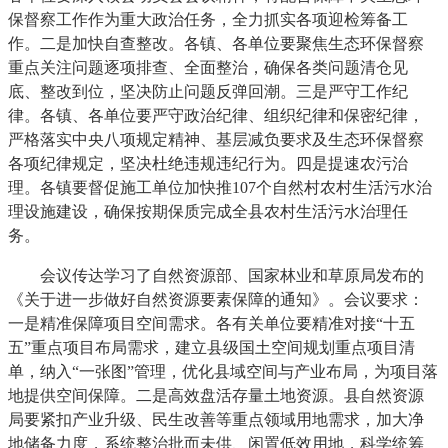
保督察工作作为重大政治任务，全力抓实各项迎检筹备工
作。二是加快自查整改。各镇、各单位要聚焦生态环保督察
重点关注问题逐项排查、全面整治，确保各类问题清仓见
底、整改到位，坚决防止问题反弹回潮。三是严守工作纪
律。各镇、各单位要严守政治纪律、组织纪律和保密纪律，
严格落实中央八项规定精神、基层减负要求及生态环保督察
各项纪律规定，坚决杜绝违规违纪行为。四是提速农污治
理。各镇要督促施工单位加快推107个自然村农村生活污水治
理设施建设，确保按期保质完成全县农村生活污水治理任
务。
会议传达学习了自然资源部、国家林业和草原局发布的
《关于进一步做好自然资源要素保障的通知》。会议要求：
一是精准保障项目空间需求。各有关单位要精准对接“十五
五”重点项目布局需求，建立县级国土空间规划重点项目清
单，纳入“一张图”管理，优化县域空间与产业布局，为项目落
地提供空间保障。二是高效盘活存量土地资源。县自然资源
局要紧扣产业升级、民生改善等重点领域用地需求，加大净
地储备力度，系统整治批而未供、闲置低效用地，科学统筹