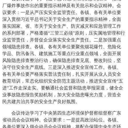
厂爆炸事故作出的重要指示精神及有关批示和会议精神。会
议要求：一是从严压实安全监管责任。各镇、各有关单位要
深入贯彻习近平总书记关于安全生产的重要指示精神，全面
落实国家、省、市关于安全生产、防灾减灾和应急管理工作
的系列部署，严格遵循“三管三必须”原则，压实属地管理和行
业监管责任，并督促企业落实安全生产责任。二是加强重点
领域隐患排查。各镇、各有关单位要聚焦烟花爆竹、危险化
学品、防汛备汛、建筑施工等重点行业重点领域，全面开展
风险隐患排查整治行动，确保隐患排查见底、整改到位，坚
决守住安全生产底线。三是深入推进安全宣传工作。各镇、
各有关单位要严格落实普法责任制，扎实开展从业人员安全
教育培训，常态化组织安全防范主题活动，推进安全宣传“五
进”工作走深走实。要畅通社会监督和隐患举报渠道，健全企
业事故隐患报告奖励机制，加大安全隐患曝光力度，营造全
民共建共治共享的安全生产良好氛围。
会议传达学习了中央第四生态环境保护督察组督察广东
省动员会会议精神。会议要求：一是提高政治站位。各镇、
各单位要深入领会动员会会议精神，将配合保障中央生态环