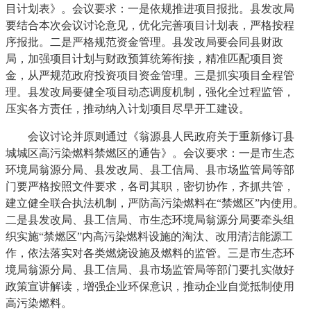
目计划表》。会议要求：一是依规推进项目报批。县发改局
要结合本次会议讨论意见，优化完善项目计划表，严格按程
序报批。二是严格规范资金管理。县发改局要会同县财政
局，加强项目计划与财政预算统筹衔接，精准匹配项目资
金，从严规范政府投资项目资金管理。三是抓实项目全程管
理。县发改局要健全项目动态调度机制，强化全过程监管，
压实各方责任，推动纳入计划项目尽早开工建设。
会议讨论并原则通过《翁源县人民政府关于重新修订县
城城区高污染燃料禁燃区的通告》。会议要求：一是市生态
环境局翁源分局、县发改局、县工信局、县市场监管局等部
门要严格按照文件要求，各司其职，密切协作，齐抓共管，
建立健全联合执法机制，严防高污染燃料在“禁燃区”内使用。
二是县发改局、县工信局、市生态环境局翁源分局要牵头组
织实施“禁燃区”内高污染燃料设施的淘汰、改用清洁能源工
作，依法落实对各类燃烧设施及燃料的监管。三是市生态环
境局翁源分局、县工信局、县市场监管局等部门要扎实做好
政策宣讲解读，增强企业环保意识，推动企业自觉抵制使用
高污染燃料。