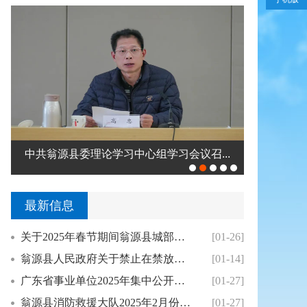
中共翁源县委理论学习中心组学习会议召...
钟真调研2
最新信息
关于2025年春节期间翁源县城部分单位免费对...
[01-26]
翁源县人民政府关于禁止在禁放区内销售燃放烟花...
[01-14]
广东省事业单位2025年集中公开招聘高校毕业...
[01-27]
翁源县消防救援大队2025年2月份翁源县针对...
[01-27]