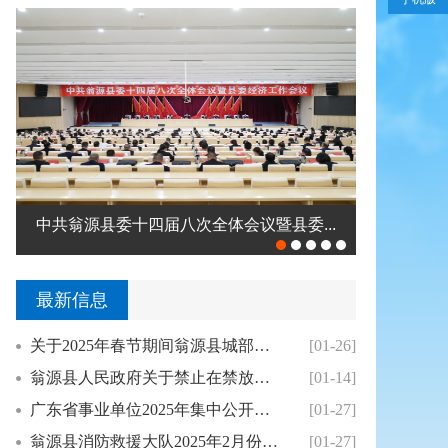
中共翁源县委理论学习中心组学习会议召...
钟真调研2
最新信息
关于2025年春节期间翁源县城部分单位免费对...
[01-26]
翁源县人民政府关于禁止在禁放区内销售燃放烟花...
[01-14]
广东省事业单位2025年集中公开招聘高校毕业...
[01-27]
翁源县消防救援大队2025年2月份翁源县针对...
[01-27]