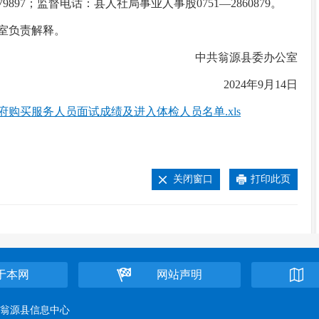
97；监督电话：县人社局事业人事股0751—2860879。
室负责解释。
中共翁源县委办公室
2024年9月14日
府购买服务人员面试成绩及进入体检人员名单.xls
关闭窗口
打印此页
于本网
网站声明
位：翁源县信息中心