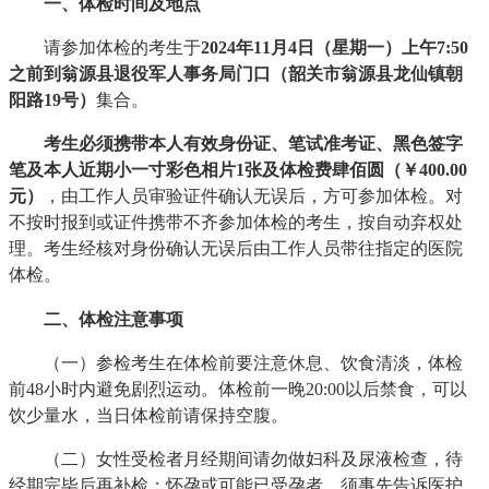
一、体检时间及地点
请参加体检的考生于
202
4
年
11
月
4
日（星期
一
）上午
7:
5
0
之前到
翁源县退役军人事务局门口（韶关市翁源县龙仙镇朝
阳路19号）
集合。
考生必须携带本人有效身份证、笔试准考证
、黑色签字
笔及
本人近期小一寸彩色相片
1张
及体检费肆佰圆（￥400.00
元）
，由工作人员审验证件确认无误后，方可参加体检。对
不按时报到或证件携带不齐参加体检的考生，按自动弃权处
理。考生经核对身份确认无误后由工作人员带往指定的医院
体检。
二、体检注意事项
（一）参检考生在体检前要注意休息、饮食清淡，体检
前48小时内避免剧烈运动。体检前一晚20:00以后禁食，可以
饮少量水，当日体检前请保持空腹。
（二）女性受检者月经期间请勿做妇科及尿液检查，待
经期完毕后再补检；怀孕或可能已受孕者，须事先告诉医护