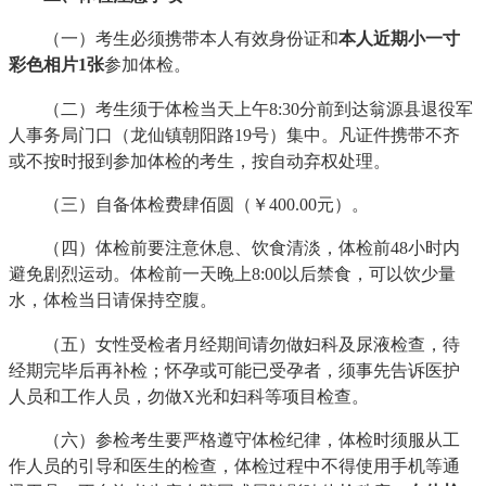
（一）考生必须携带本人有效身份证和
本人近期小一寸
彩色相片
1张
参加体检。
（二）考生须于体检当天上午8:30分前到达翁源县退役军
人事务局门口（龙仙镇朝阳路19号）集中。凡证件携带不齐
或不按时报到参加体检的考生，按自动弃权处理。
（三）自备体检费肆佰圆（￥400.00元）。
（四）体检前要注意休息、饮食清淡，体检前48小时内
避免剧烈运动。体检前一天晚上8:00以后禁食，可以饮少量
水，体检当日请保持空腹。
（五）女性受检者月经期间请勿做妇科及尿液检查，待
经期完毕后再补检；怀孕或可能已受孕者，须事先告诉医护
人员和工作人员，勿做X光和妇科等项目检查。
（六）参检考生要严格遵守体检纪律，体检时须服从工
作人员的引导和医生的检查，体检过程中不得使用手机等通