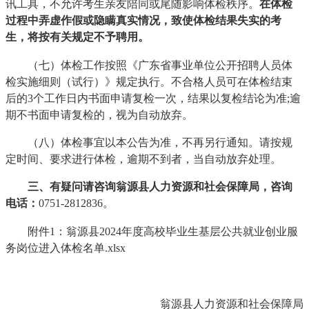
讯工具，不允许考生亲友陪同或尾随影响体检秩序。
在体检
过程中弄虚作假或隐瞒真实情况，致使体检结果失实的考
生，将按有关规定不予聘用。
（七）体检工作按照《广东省事业单位公开招聘人员体
检实施细则（试行）》规定执行。不合格人员可在体检结束
后的3个工作日内书面申请复检一次，结果以复检结论为准;逾
期不书面申请复检的，视为自动放弃。
（八）体检事宜以本公告为准，不再另行通知。请按规
定时间、要求进行体检，逾期不到者，当自动放弃处理。
三
、有疑问请咨询翁源县人力资源和社会保障局
，
咨询
电话：
0751-2812836。
附件1：翁源县2024年度高校毕业生基层公共就业创业服
务岗位进入体检名单.xlsx
翁源县人力资源和社会保障局