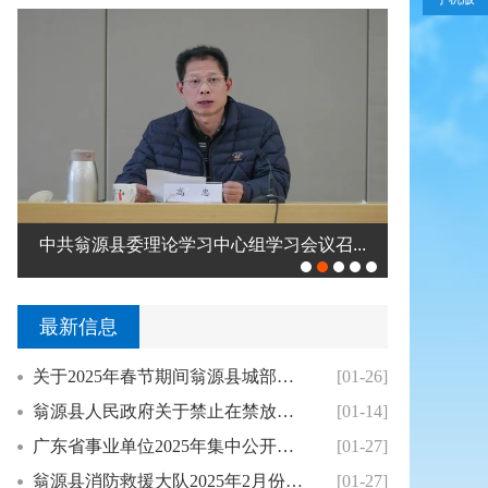
中共翁源县委理论学习中心组学习会议召...
钟真调研2
最新信息
关于2025年春节期间翁源县城部分单位免费对...
[01-26]
翁源县人民政府关于禁止在禁放区内销售燃放烟花...
[01-14]
广东省事业单位2025年集中公开招聘高校毕业...
[01-27]
翁源县消防救援大队2025年2月份翁源县针对...
[01-27]