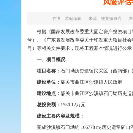
风险评估
作者：本站编辑
来源：铁龙镇政府
发
根据《国家发展改革委重大固定资产投资项目社会稳
号）、《广东省发展改革委关于印发重大项目社会稳定
号）等相关文件要求，现将工程基本情况进行公示
一、项目概况
项目名称：
石门坳历史遗留民采区（西南部）
建设单位：
韶关市曲江区沙溪镇人民政府
建
设地点：
韶关市曲江区沙溪镇石门坳历史遗
总
投资
额：
1580.12万元
建设
主要内容及规模
：
完成沙溪镇石门坳约 106778 m
历史遗留矿山污
2