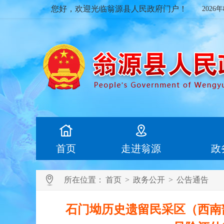
您好，欢迎光临翁源县人民政府门户！
2026
首页
走进翁源
政
所在位置：
首页
>
政务公开
>
公告通告
石门坳历史遗留民采区（西南