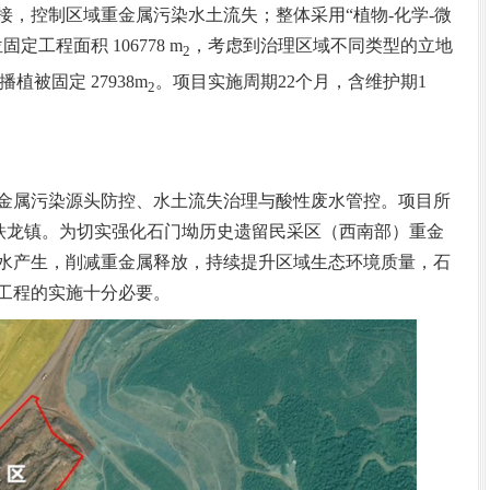
，控制区域重金属污染水土流失；整体采用“植物-化学-微
工程面积 106778 m
，考虑到治理区域不同类型的立地
2
植被固定 27938m
。项目实施周期22个月，含维护期1
2
属污染源头防控、水土流失治理与酸性废水管控。项目所
县铁龙镇。为切实强化石门坳历史遗留民采区（西南部）重金
水产生，削减重金属释放，持续提升区域生态环境质量，石
工程的实施十分必要。