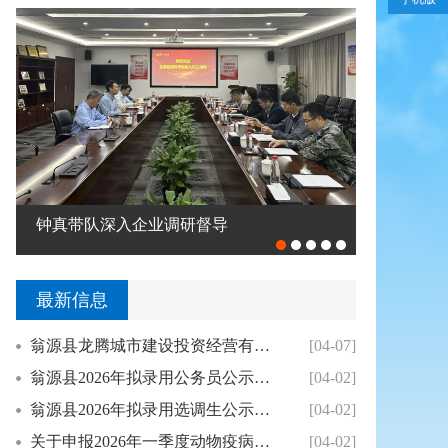
2026年翁源县旅游发展大会召开
202
最新信息
翁源县龙腾城市建设投资经营有限公司及下属公司...
[04-07]
翁源县2026年拟录用公务员公示（二）
[04-02]
翁源县2026年拟录用选调生公示（一）
[04-02]
关于申报2026年一季度动物疫病强制免疫“先...
[04-02]