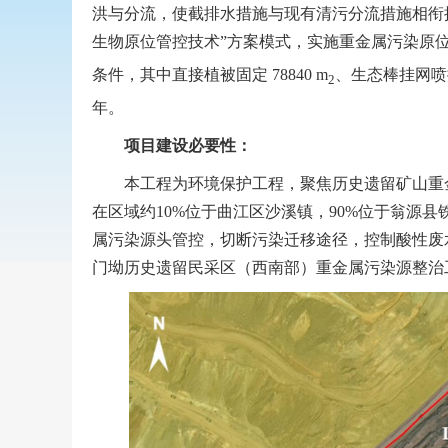
洪与分流，使截排水措施与现有清污分流措施相衔接
生物原位管控技术”方案模式，实施重金属污染原位固定
条件，其中直接植被固定 78840 m
、生态棒挂网喷播
2
年。
项目建设必要性：
本工程为环境保护工程，聚焦历史遗留矿山重金
在区域约10%位于曲江区沙溪镇，90%位于翁源
属污染源头管控，切断污染迁移途径，控制酸性废
门坳历史遗留民采区（西南部）重金属污染源整治