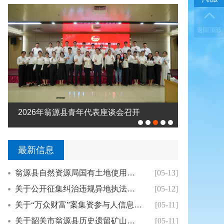
2026年翁源县青年代表座谈会召开
高忠带队
最新信息
翁源县自然资源局国有土地使用权招拍挂出让成交...
[05-13]
关于公开征集纠治违规异地执法、趋利性执法以及...
[05-12]
关于“万众财富”案集资参与人信息登记核实的公...
[05-11]
关于韶关市翁源县历史遗留矿山认定结果的公告
[05-11]