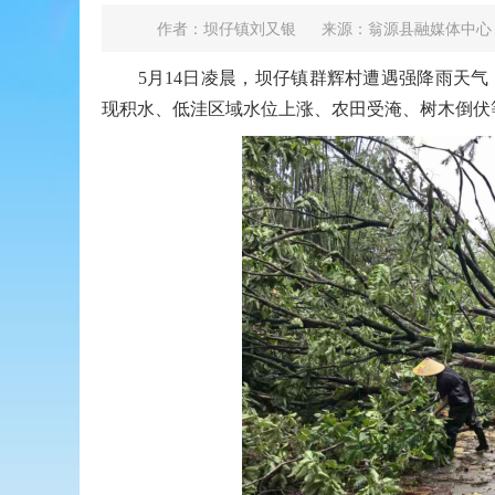
作者：坝仔镇刘又银
来源：翁源县融媒体中心
5月14日凌晨，坝仔镇群辉村遭遇强降雨天气
现积水、低洼区域水位上涨、农田受淹、树木倒伏
翁源县中经有机农业全产业链