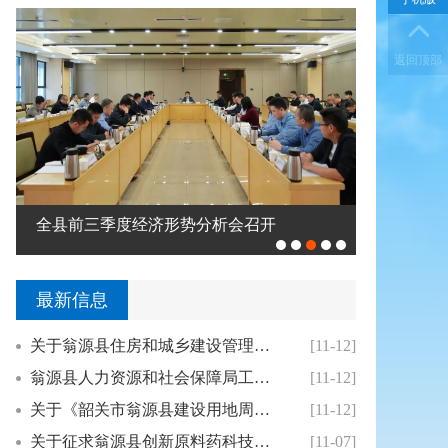
返回顶部
全县前三季度经济形势分析会召开
翁源县召开
最新信息
关于翁源县住房和城乡建设管理局启动老城区和老...
[11-12]
翁源县人力资源和社会保障局工伤认定文书送达公...
[11-12]
关于《韶关市翁源县建设用地周转规模使用方案（...
[11-12]
关于征求翁源县创新原料药科技产业园道路命名意...
[11-07]