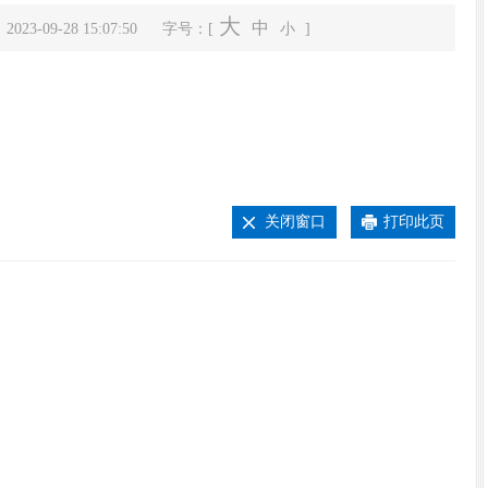
大
中
3-09-28 15:07:50
字号：[
小
]
关闭窗口
打印此页
士座谈会
县委常委会（扩大）会议暨全县传达学习...