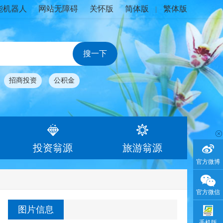
能机器人
网站无障碍
关怀版
简体版
繁体版
|
招商投资
公积金
投资翁源
旅游翁源
官方微博
官方微信
图片信息
手机版