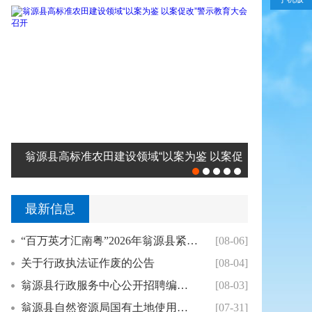
促
十四届县委财经委员会第十三次会议暨全县经
“百千万
济形势分析会召开
最新信息
“百万英才汇南粤”2026年翁源县紧密型县域医共...
[08-06]
关于行政执法证作废的公告
[08-04]
翁源县行政服务中心公开招聘编制外人员综合成绩及体...
[08-03]
翁源县自然资源局国有土地使用权挂牌出让公告(翁地...
[07-31]