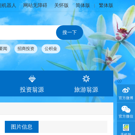
能机器人
网站无障碍
关怀版
简体版
繁体版
|
要闻
招商投资
公积金
投资翁源
旅游翁源
官方微博
官方微信
图片信息
手机版